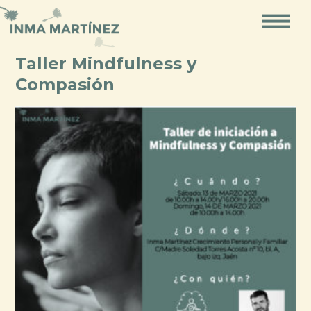
Ir
al
contenido
Taller Mindfulness y
Navegación
Compasión
de
posts