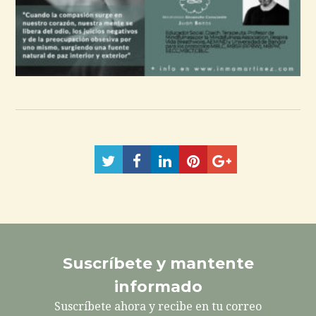
Compartir
Compartir
Compartir
Pinéalo
Compartir
en
en
en
en
Twitter
Facebook
LinkedIn
Google+
Suscríbete y mantente
informado
Suscríbete ahora y recibe en tu correo