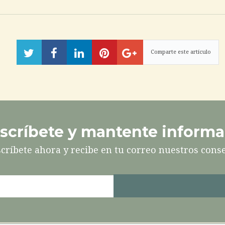
Compartir
Compartir
Compartir
Pinéalo
Compartir
en
en
en
en
Twitter
Facebook
LinkedIn
Google+
scríbete y mantente inform
críbete ahora y recibe en tu correo nuestros cons