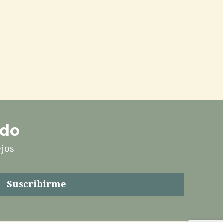
ado
ejos