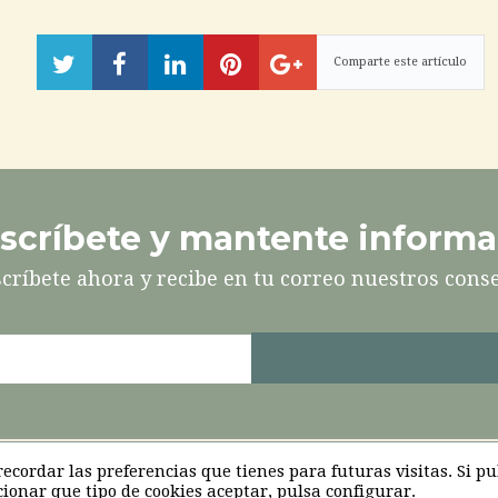
Compartir
Compartir
Compartir
Pinéalo
Compartir
en
en
en
en
Twitter
Facebook
LinkedIn
Google+
scríbete y mantente inform
críbete ahora y recibe en tu correo nuestros cons
Inma Martínez |
info@inmamartinez.com
|
676 185 059
cordar las preferencias que tienes para futuras visitas. Si pu
cionar que tipo de cookies aceptar, pulsa configurar.
Aviso legal
Política de cookies