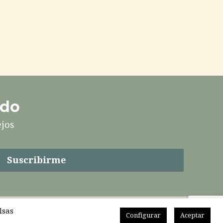
ado
ejos
lsas
Configurar
Aceptar