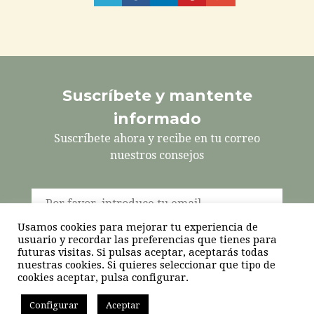
Compartir
Compartir
Compartir
Pinéalo
Compartir
en
en
en
en
Twitter
Facebook
LinkedIn
Google+
Suscríbete y mantente
informado
Suscríbete ahora y recibe en tu correo
nuestros consejos
Usamos cookies para mejorar tu experiencia de
usuario y recordar las preferencias que tienes para
futuras visitas. Si pulsas aceptar, aceptarás todas
nuestras cookies. Si quieres seleccionar que tipo de
cookies aceptar, pulsa configurar.
Inma Martínez |
info@inmamartinez.com
|
676 185 059
Configurar
Aceptar