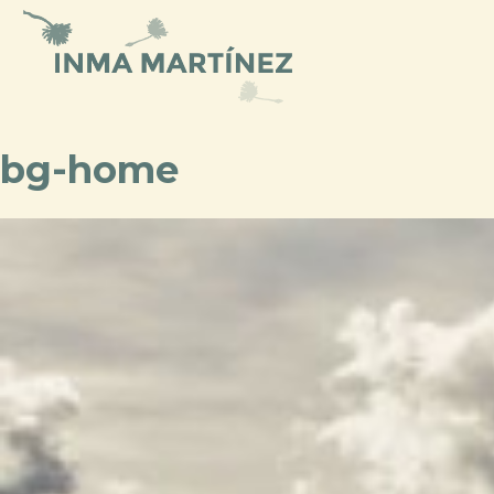
Ir
al
contenido
bg-home